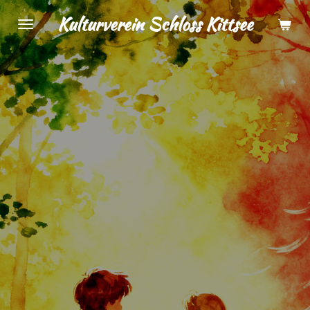
Zum
Kulturverein Schloss Kittsee
Hauptinhalt
springen